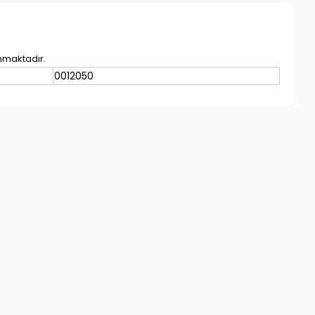
nmaktadır.
0012050