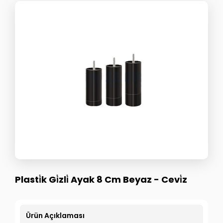
Plasti̇k Gi̇zli̇ Ayak 8 Cm Beyaz - Cevi̇z
Ürün Açıklaması